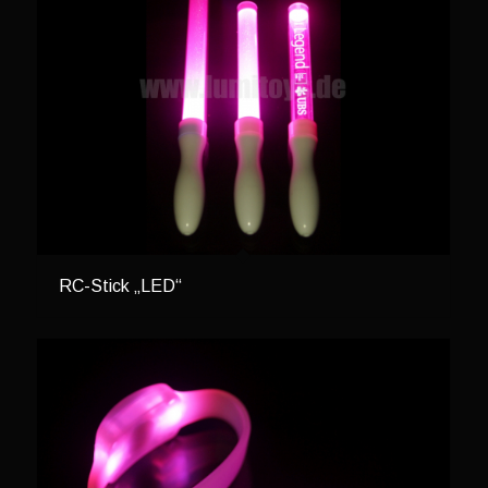
RC-Stick „LED“