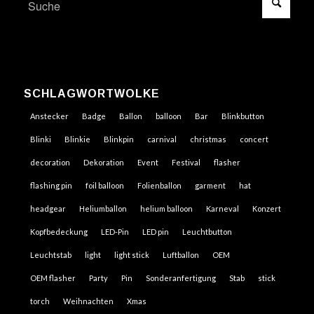
SCHLAGWORTWOLKE
Anstecker
Badge
Ballon
balloon
Bar
Blinkbutton
Blinki
Blinkie
Blinkpin
carnival
christmas
concert
decoration
Dekoration
Event
Festival
flasher
flashing pin
foil balloon
Folienballon
garment
hat
headgear
Heliumballon
helium balloon
Karneval
Konzert
Kopfbedeckung
LED-Pin
LED pin
Leuchtbutton
Leuchtstab
light
light stick
Luftballon
OEM
OEM flasher
Party
Pin
Sonderanfertigung
Stab
stick
torch
Weihnachten
Xmas