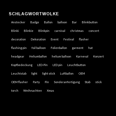
SCHLAGWORTWOLKE
Anstecker
Badge
Ballon
balloon
Bar
Blinkbutton
Blinki
Blinkie
Blinkpin
carnival
christmas
concert
decoration
Dekoration
Event
Festival
flasher
flashing pin
foil balloon
Folienballon
garment
hat
headgear
Heliumballon
helium balloon
Karneval
Konzert
Kopfbedeckung
LED-Pin
LED pin
Leuchtbutton
Leuchtstab
light
light stick
Luftballon
OEM
OEM flasher
Party
Pin
Sonderanfertigung
Stab
stick
torch
Weihnachten
Xmas